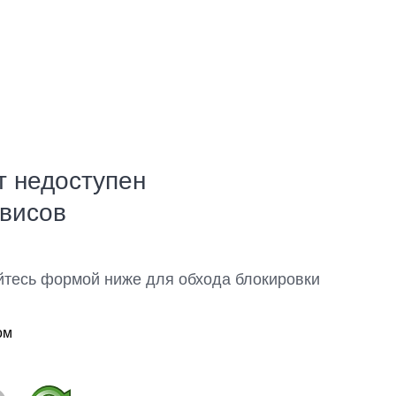
т недоступен
рвисов
йтесь формой ниже для обхода блокировки
ом