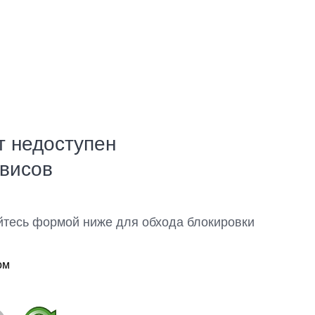
т недоступен
рвисов
йтесь формой ниже для обхода блокировки
ом