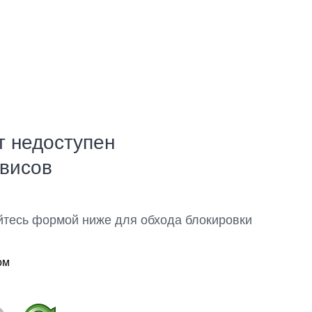
т недоступен
рвисов
йтесь формой ниже для обхода блокировки
ом