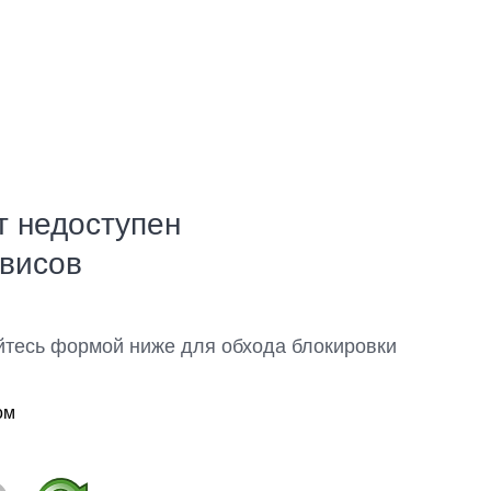
т недоступен
рвисов
йтесь формой ниже для обхода блокировки
ом