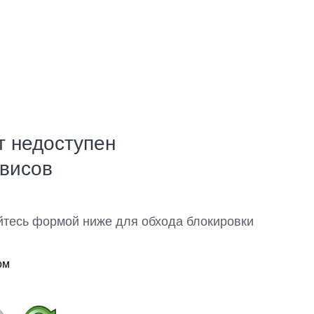
т недоступен
рвисов
йтесь формой ниже для обхода блокировки
ом