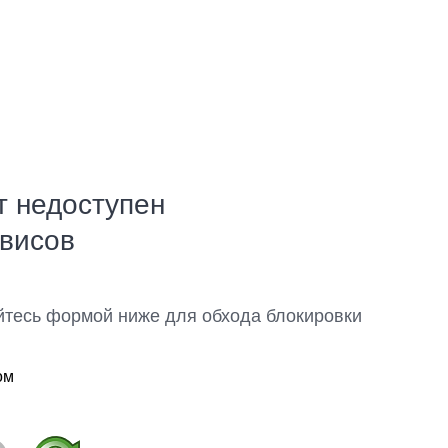
т недоступен
рвисов
йтесь формой ниже для обхода блокировки
ом