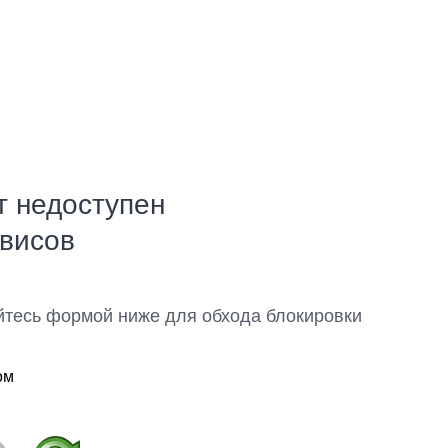
т недоступен
рвисов
йтесь формой ниже для обхода блокировки
ом