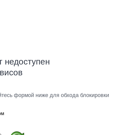
т недоступен
рвисов
йтесь формой ниже для обхода блокировки
ом