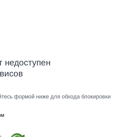
т недоступен
рвисов
йтесь формой ниже для обхода блокировки
ом