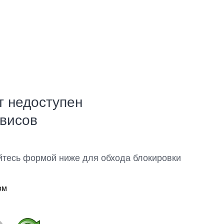
т недоступен
рвисов
йтесь формой ниже для обхода блокировки
ом