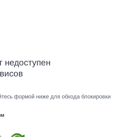
т недоступен
рвисов
йтесь формой ниже для обхода блокировки
ом