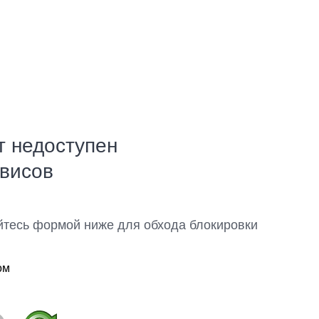
т недоступен
рвисов
йтесь формой ниже для обхода блокировки
ом