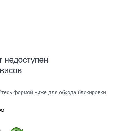
т недоступен
рвисов
йтесь формой ниже для обхода блокировки
ом