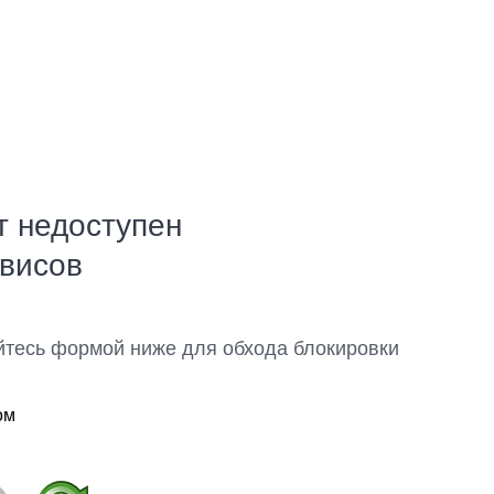
т недоступен
рвисов
йтесь формой ниже для обхода блокировки
ом