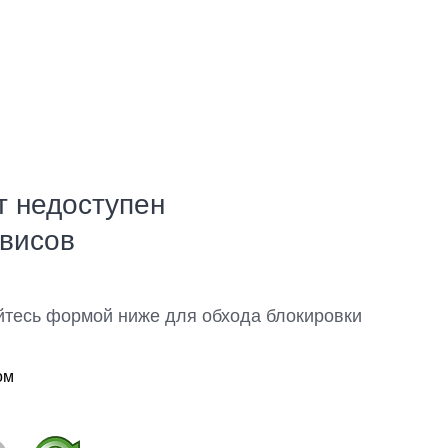
т недоступен
рвисов
йтесь формой ниже для обхода блокировки
ом