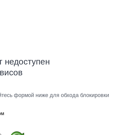
т недоступен
рвисов
йтесь формой ниже для обхода блокировки
ом