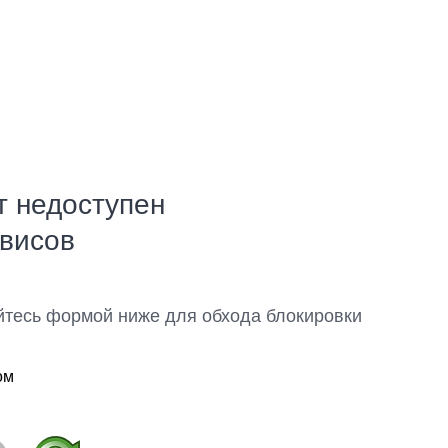
т недоступен
рвисов
йтесь формой ниже для обхода блокировки
ом