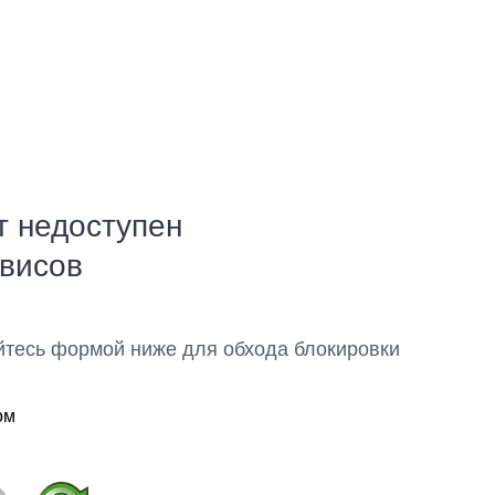
т недоступен
рвисов
йтесь формой ниже для обхода блокировки
ом