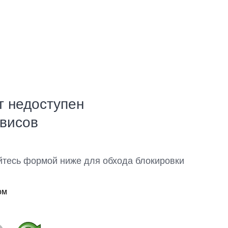
т недоступен
рвисов
йтесь формой ниже для обхода блокировки
ом