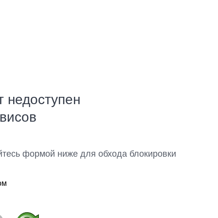
т недоступен
рвисов
йтесь формой ниже для обхода блокировки
ом