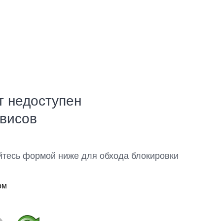
т недоступен
рвисов
йтесь формой ниже для обхода блокировки
ом