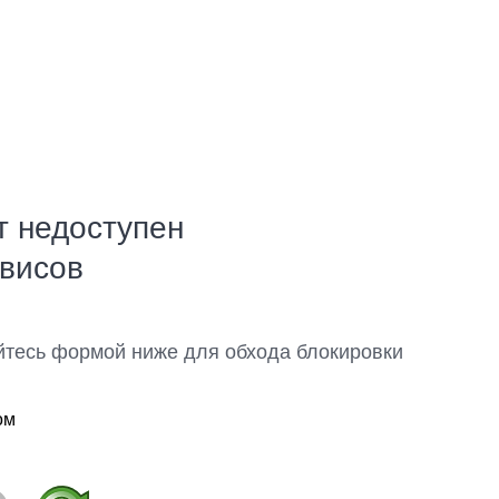
т недоступен
рвисов
йтесь формой ниже для обхода блокировки
ом