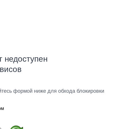
т недоступен
рвисов
йтесь формой ниже для обхода блокировки
ом