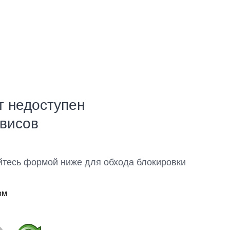
т недоступен
рвисов
йтесь формой ниже для обхода блокировки
ом