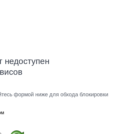
т недоступен
рвисов
йтесь формой ниже для обхода блокировки
ом