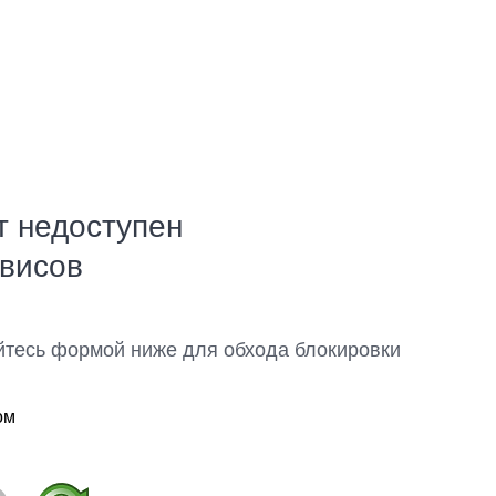
т недоступен
рвисов
йтесь формой ниже для обхода блокировки
ом