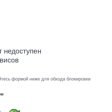
т недоступен
рвисов
йтесь формой ниже для обхода блокировки
ом