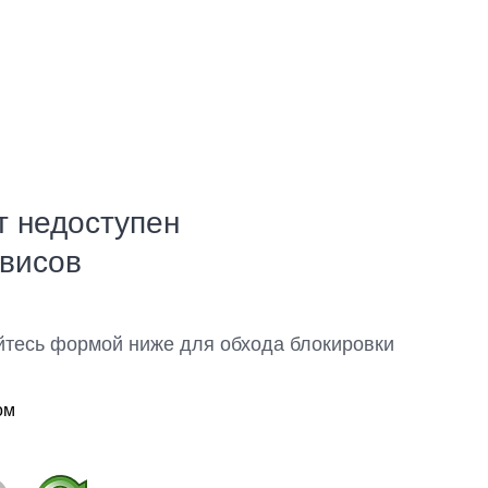
т недоступен
рвисов
йтесь формой ниже для обхода блокировки
ом