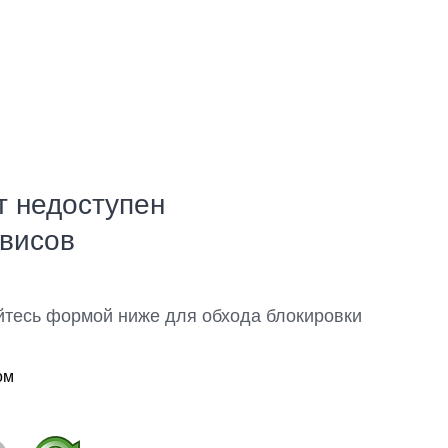
т недоступен
рвисов
йтесь формой ниже для обхода блокировки
ом