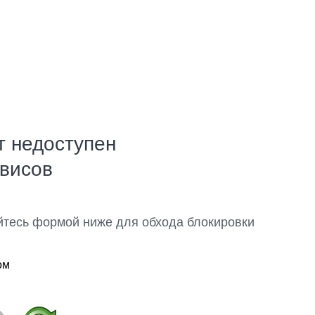
т недоступен
рвисов
йтесь формой ниже для обхода блокировки
ом