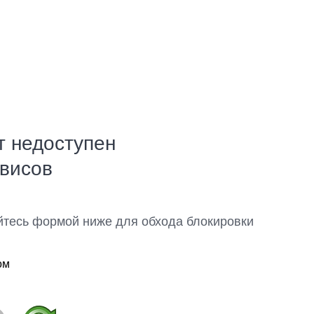
т недоступен
рвисов
йтесь формой ниже для обхода блокировки
ом