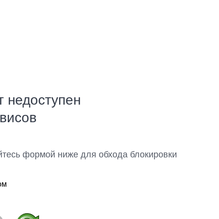
т недоступен
рвисов
йтесь формой ниже для обхода блокировки
ом