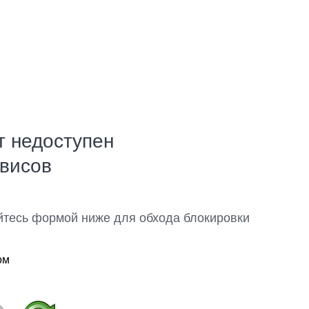
т недоступен
рвисов
йтесь формой ниже для обхода блокировки
ом