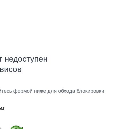
т недоступен
рвисов
йтесь формой ниже для обхода блокировки
ом