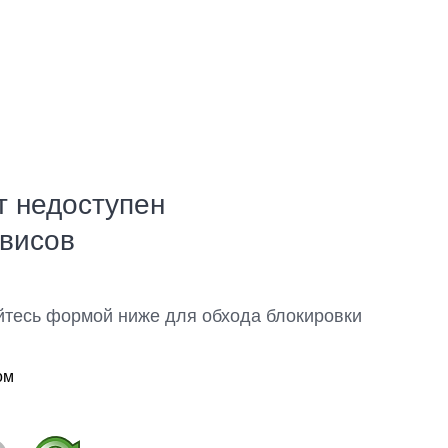
т недоступен
рвисов
йтесь формой ниже для обхода блокировки
ом