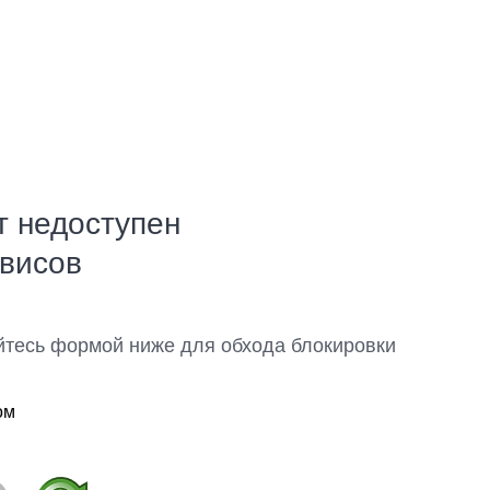
т недоступен
рвисов
йтесь формой ниже для обхода блокировки
ом