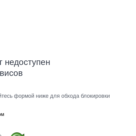
т недоступен
рвисов
йтесь формой ниже для обхода блокировки
ом