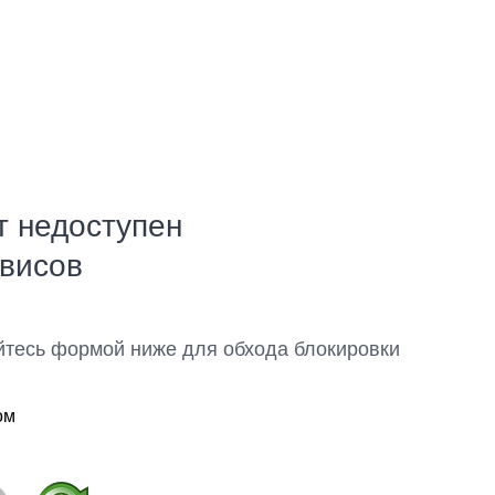
т недоступен
рвисов
йтесь формой ниже для обхода блокировки
ом