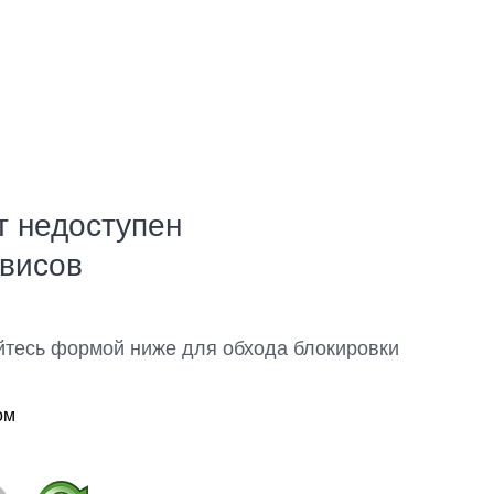
т недоступен
рвисов
йтесь формой ниже для обхода блокировки
ом