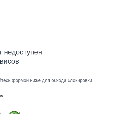
т недоступен
рвисов
йтесь формой ниже для обхода блокировки
ом