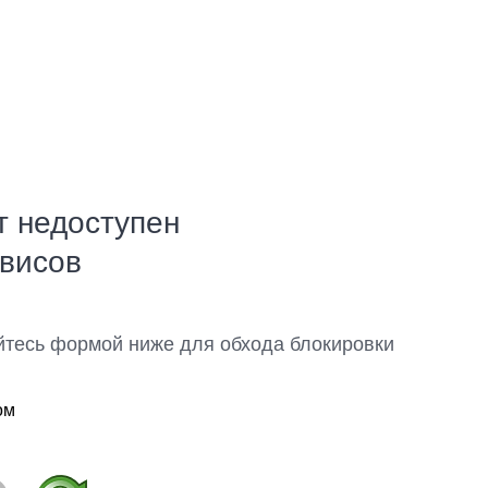
т недоступен
рвисов
йтесь формой ниже для обхода блокировки
ом