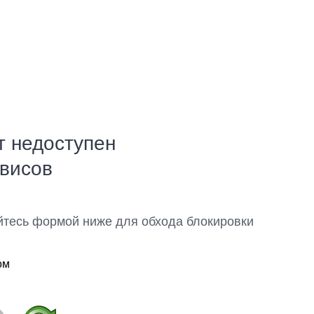
т недоступен
рвисов
йтесь формой ниже для обхода блокировки
ом