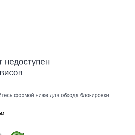
т недоступен
рвисов
йтесь формой ниже для обхода блокировки
ом