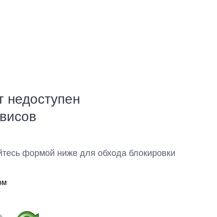
т недоступен
рвисов
йтесь формой ниже для обхода блокировки
ом