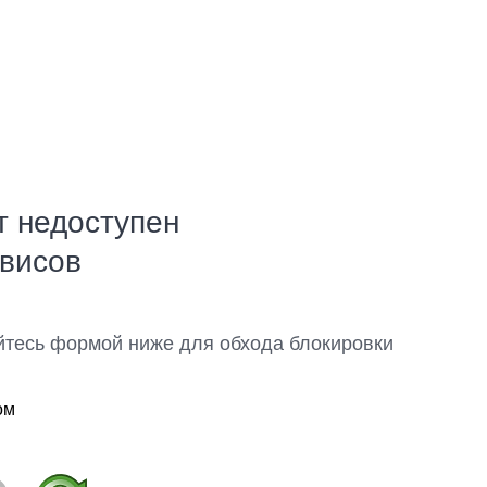
т недоступен
рвисов
йтесь формой ниже для обхода блокировки
ом