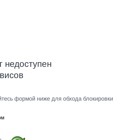
т недоступен
рвисов
йтесь формой ниже для обхода блокировки
ом