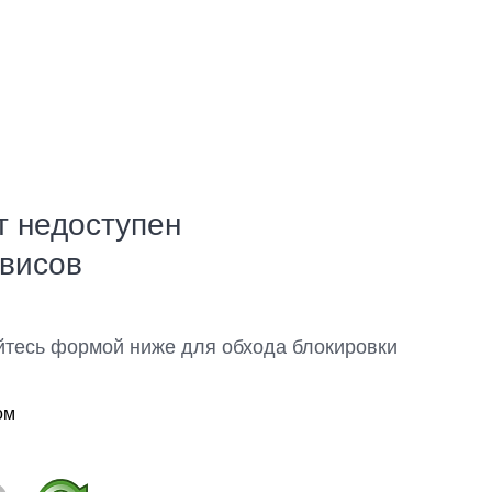
т недоступен
рвисов
йтесь формой ниже для обхода блокировки
ом