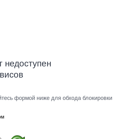
т недоступен
рвисов
йтесь формой ниже для обхода блокировки
ом