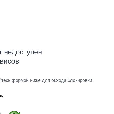
т недоступен
рвисов
йтесь формой ниже для обхода блокировки
ом