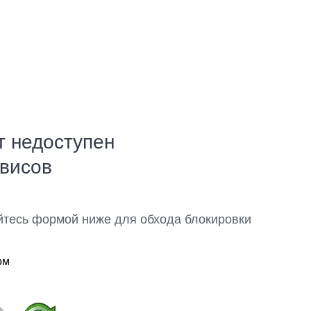
т недоступен
рвисов
йтесь формой ниже для обхода блокировки
ом